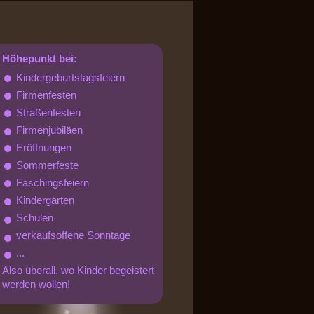
Höhepunkt bei:
Kindergeburtstagsfeiern
Firmenfesten
Straßenfesten
Firmenjubiläen
Eröffnungen
Sommerfeste
Faschingsfeiern
Kindergärten
Schulen
verkaufsoffene Sonntage
...
Also überall, wo Kinder begeistert
werden wollen!