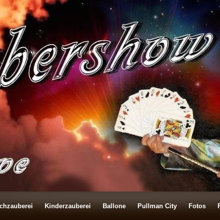
schzauberei
Kinderzauberei
Ballone
Pullman City
Fotos